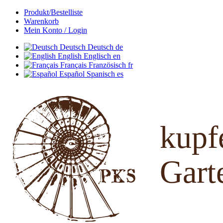
Produkt/Bestelliste
Warenkorb
Mein Konto / Login
Deutsch
Deutsch
de
English
Englisch
en
Français
Französisch
fr
Español
Spanisch
es
kup
Gart