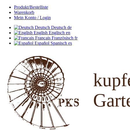
Produkt/Bestelliste
Warenkorb
Mein Konto / Login
Deutsch
Deutsch
de
English
Englisch
en
Français
Französisch
fr
Español
Spanisch
es
kup
Gart