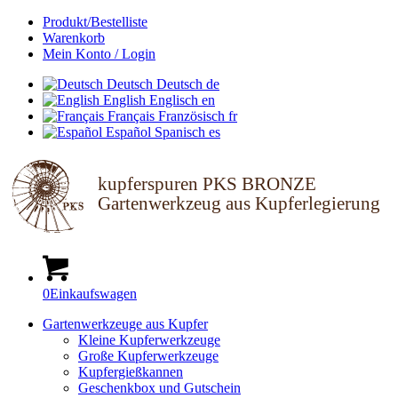
Produkt/Bestelliste
Warenkorb
Mein Konto / Login
Deutsch
Deutsch
de
English
Englisch
en
Français
Französisch
fr
Español
Spanisch
es
kupferspuren PKS BRONZE
Gartenwerkzeug aus Kupferlegierung
0
Einkaufswagen
Gartenwerkzeuge aus Kupfer
Kleine Kupferwerkzeuge
Große Kupferwerkzeuge
Kupfergießkannen
Geschenkbox und Gutschein