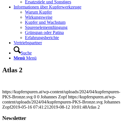
Ersatzstiele und Sonstiges
Informationen über Kupferwerkzeuge
Warum Kupfer
Wirkungsweise
Kupfer und Wachstum
Spurenelementdüngung
Grünspan oder Patina
Erfahrungsberichte
Vertriebspartner
Suche
Menü
Menü
Atlas 2
https://kupferspuren.at/wp-content/uploads/2024/04/kupferspuren-
PKS-Bronze.svg
0
0
Johannes Zopf
https://kupferspuren.at/wp-
content/uploads/2024/04/kupferspuren-PKS-Bronze.svg
Johannes
Zopf
2019-05-16 07:41:21
2019-08-12 10:01:48
Atlas 2
Newsletter