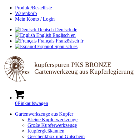
Produkt/Bestelliste
Warenkorb
Mein Konto / Login
Deutsch
Deutsch
de
English
Englisch
en
Français
Französisch
fr
Español
Spanisch
es
kupferspuren PKS BRONZE
Gartenwerkzeug aus Kupferlegierung
0
Einkaufswagen
Gartenwerkzeuge aus Kupfer
Kleine Kupferwerkzeuge
Große Kupferwerkzeuge
Kupfergießkannen
Geschenkbox und Gutschein